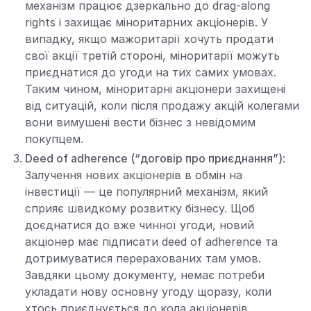
механізм працює дзеркально до drag-along
rights і захищає міноритарних акціонерів. У
випадку, якщо мажоритарії хочуть продати
свої акції третій стороні, міноритарії можуть
приєднатися до угоди на тих самих умовах.
Таким чином, міноритарні акціонери захищені
від ситуацій, коли після продажу акцій колегами
вони вимушені вести бізнес з невідомим
покупцем.
Deed of adherence (“договір про приєднання”)
:
Залучення нових акціонерів в обмін на
інвестиції — це популярний механізм, який
сприяє швидкому розвитку бізнесу. Щоб
доєднатися до вже чинної угоди, новий
акціонер має підписати deed of adherence та
дотримуватися перерахованих там умов.
Завдяки цьому документу, немає потреби
укладати нову основну угоду щоразу, коли
хтось приєднується до кола акціонерів.