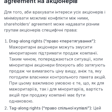
agreement на акціонерів
Для того, аби врахувати інтереси усіх акціонерів і
мінімізувати можливі конфлікти між ними,
shareholders’ agreement може надавати різним
групам акціонерів специфічні права:
Drag-along rights (“право «перетягування”)
:
Мажоритарні акціонери можуть змусити
міноритарних підтримати продаж компанії.
Таким чином, попереджаються ситуації, коли
міноритарні акціонери блокують або затягують
продаж чи вимагають ціну вищу, аніж та, яку
погодили власники контрольного пакета акцій.
При цьому важливою умовою є те, що, як для
мажоритаріїв, так і для міноритаріїв, вартість
акцій при продажу компанії має бути
однаковою.
Tag-along rights (“право спільної купівлі”)
: Цей