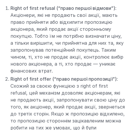
Right of first refusal (“право першої відмови”)
:
Акціонери, які не продають свої акції, мають
право прийняти або відхилити пропозицію
акціонера, який продає акції сторонньому
покупцю. Тобто їм не потрібно визначати ціну,
а тільки вирішити, чи прийнятна для них та, яку
запропонував потенційний покупець. Таким
чином, ті, хто не продає акції, контролює вибір
нового акціонера, а ті, хто продає — уникає
фінансових втрат.
Right of first offer (“право першої пропозиції”)
:
Схожий за своєю функцією з right of first
refusal, цей механізм дозволяє акціонерам, які
не продають акції, запропонувати свою ціну до
того, як акціонер, який продає акції, звернеться
до третіх сторін. Якщо ж пропозицію відхилено,
то пропозицію стороннім зацікавленим можна
робити на тих же умовах, що й були