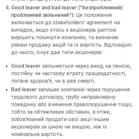
Good leaver and bad leaver (“безпроблемний/
проблемний звільнений”)
: Це положення
включається до stakeholders’ agreement на
випадок, якщо хтось з акціонерів раптом
вирішить покинути компанію, та визначає
умови продажу акцій та їх вартість. Відповідно
до нього, існує два типи акціонерів:
Good leaver
звільняється через вихід на пенсію,
постійну чи часткову втрату працездатності,
погане здоров’я, чи в разі смерті.
Bad leaver
залишає компанію через порушення
трудового договору, грубу неправомірну
поведінку або вчинення правопорушення тощо,
тобто за обтяжливих обставин, а отже,
зобов’язаний продати свої акції іншим
акціонерам за ціною не вищою, ніж їх
номінальна вартість.