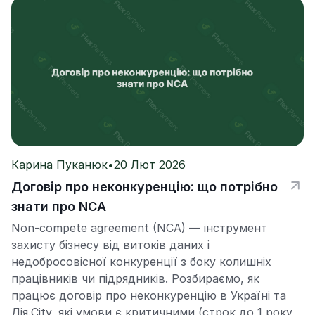
Карина Пуканюк
•
20 Лют 2026
Договір про неконкуренцію: що потрібно
знати про NCA
Non-compete agreement (NCA) — інструмент
захисту бізнесу від витоків даних і
недобросовісної конкуренції з боку колишніх
працівників чи підрядників. Розбираємо, як
працює договір про неконкуренцію в Україні та
Дія.City, які умови є критичними (строк до 1 року,