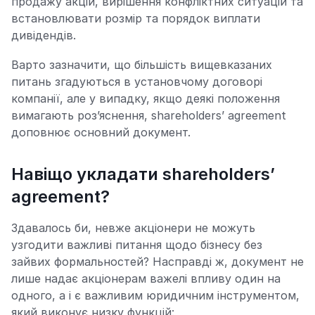
продажу акцій, вирішення конфліктних ситуацій та
встановлювати розмір та порядок виплати
дивідендів.
Варто зазначити, що більшість вищевказаних
питань згадуються в установчому договорі
компанії, але у випадку, якщо деякі положення
вимагають роз’яснення, shareholders’ agreement
доповнює основний документ.
Навіщо укладати shareholders’
agreement?
Здавалось би, невже акціонери не можуть
узгодити важливі питання щодо бізнесу без
зайвих формальностей? Насправді ж, документ не
лише надає акціонерам важелі впливу один на
одного, а і є важливим юридичним інструментом,
який виконує низку функцій: